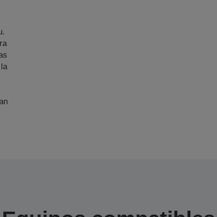
u.
ra
as
 la
an