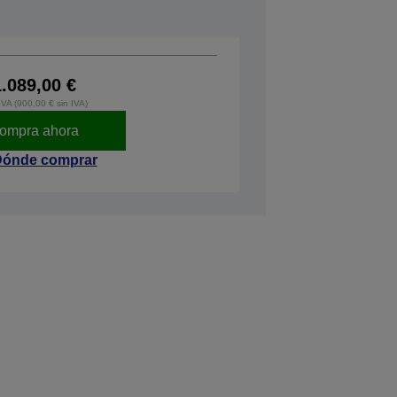
1.089,00 €
IVA (900,00 € sin IVA)
ompra ahora
ónde comprar