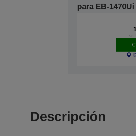
para EB-1470Ui
con 
C
D
Descripción