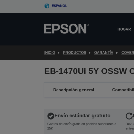
Skip
ESPAÑOL
to
main
content
HOGAR
INICIO
PRODUCTOS
GARANTÍA
COVER
EB-1470Ui 5Y OSSW C
Descripción general
Compatibi
Envío estándar gratuito
Gastos de envío gratis en pedidos superiores a
Devue
25€
entre