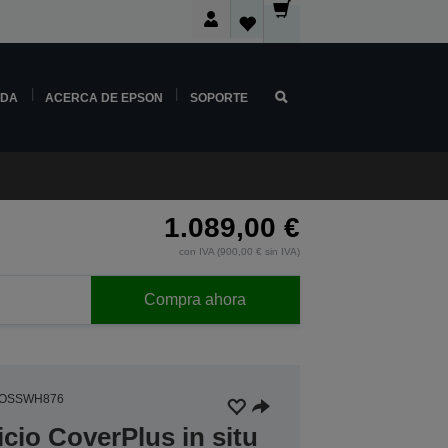
NDA
ACERCA DE EPSON
SOPORTE
1.089,00 €
con IVA (900,00 € sin IVA)
Compra ahora
5OSSWH876
icio CoverPlus in situ