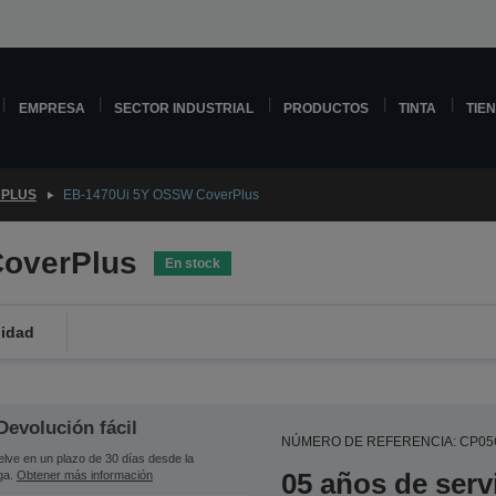
EMPRESA
SECTOR INDUSTRIAL
PRODUCTOS
TINTA
TIE
PLUS
EB-1470Ui 5Y OSSW CoverPlus
overPlus
En stock
lidad
Devolución fácil
NÚMERO DE REFERENCIA: CP0
lve en un plazo de 30 días desde la
05 años de serv
ga.
Obtener más información