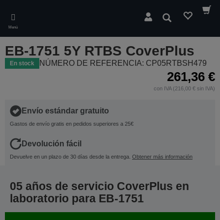
Skip
to
Buscar
main
Menú
content
EB-1751 5Y RTBS CoverPlus
NÚMERO DE REFERENCIA: CP05RTBSH479
En stock
261,36 €
con IVA (216,00 € sin IVA)
Envío estándar gratuito
Gastos de envío gratis en pedidos superiores a 25€
Devolución fácil
Devuelve en un plazo de 30 días desde la entrega.
Obtener más información
05 años de servicio CoverPlus en
laboratorio para EB-1751