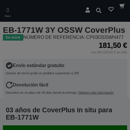
Skip
to
Buscar
main
Menú
content
EB-1771W 3Y OSSW CoverPlus
NÚMERO DE REFERENCIA: CP03OSSWH477
En stock
181,50 €
con IVA (150,00 € sin IVA)
Envío estándar gratuito
Gastos de envío gratis en pedidos superiores a 25€
Devolución fácil
Devuelve en un plazo de 30 días desde la entrega.
Obtener más información
03 años de CoverPlus in situ para
EB-1771W