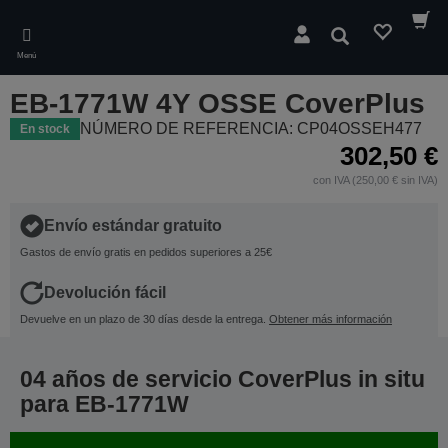
Skip
to
Buscar
main
Menú
content
EB-1771W 4Y OSSE CoverPlus
NÚMERO DE REFERENCIA: CP04OSSEH477
En stock
302,50 €
con IVA (250,00 € sin IVA)
Envío estándar gratuito
Gastos de envío gratis en pedidos superiores a 25€
Devolución fácil
Devuelve en un plazo de 30 días desde la entrega.
Obtener más información
04 años de servicio CoverPlus in situ
para EB-1771W