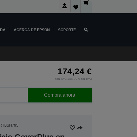
NDA
ACERCA DE EPSON
SOPORTE
174,24 €
con IVA (144,00 € sin IVA)
Compra ahora
4RTBSH795