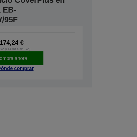
icio CoverPlus en
a EB-
/95F
174,24 €
IVA (144,00 € sin IVA)
ompra ahora
ónde comprar