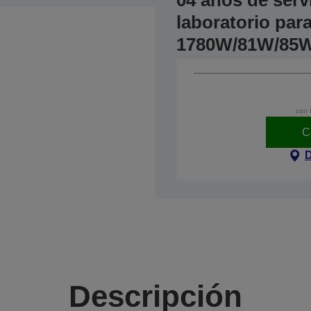
04 años de serv
laboratorio par
1780W/81W/85W
con 
C
D
Descripción