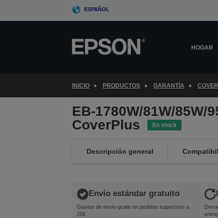
Skip
ESPAÑOL
to
main
content
HOGAR
INICIO
PRODUCTOS
GARANTÍA
COVER
EB-1780W/81W/85W/9
CoverPlus
En stock
Descripción general
Compatibi
Envío estándar gratuito
Gastos de envío gratis en pedidos superiores a
Devue
25€
entre