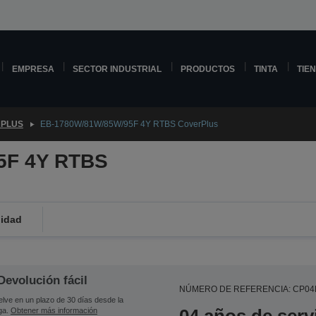
EMPRESA
SECTOR INDUSTRIAL
PRODUCTOS
TINTA
TIE
PLUS
EB-1780W/81W/85W/95F 4Y RTBS CoverPlus
5F 4Y RTBS
lidad
Devolución fácil
NÚMERO DE REFERENCIA: CP0
lve en un plazo de 30 días desde la
ga.
Obtener más información