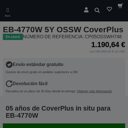
Skip
to
Buscar
main
Menú
content
EB-4770W 5Y OSSW CoverPlus
NÚMERO DE REFERENCIA: CP05OSSWH748
En stock
1.190,64 €
con IVA (984,00 € sin IVA)
Envío estándar gratuito
Gastos de envío gratis en pedidos superiores a 25€
Devolución fácil
Devuelve en un plazo de 30 días desde la entrega.
Obtener más información
05 años de CoverPlus in situ para
EB-4770W