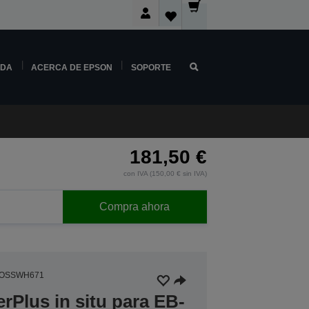
NDA
ACERCA DE EPSON
SOPORTE
181,50 €
con IVA (150,00 € sin IVA)
Compra ahora
3OSSWH671
rPlus in situ para EB-