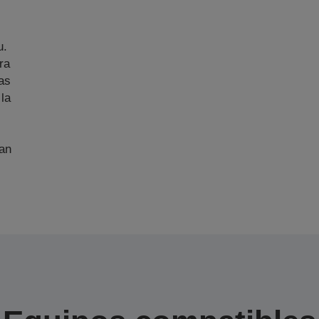
u.
ra
as
 la
an