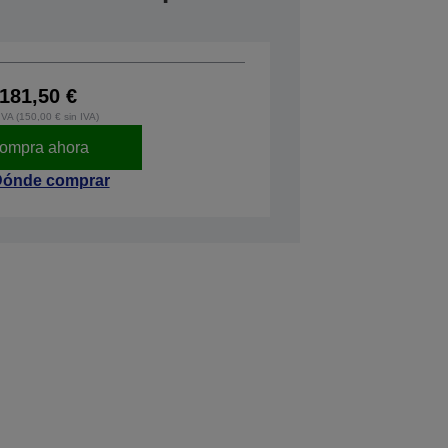
181,50 €
IVA (150,00 € sin IVA)
ompra ahora
ónde comprar