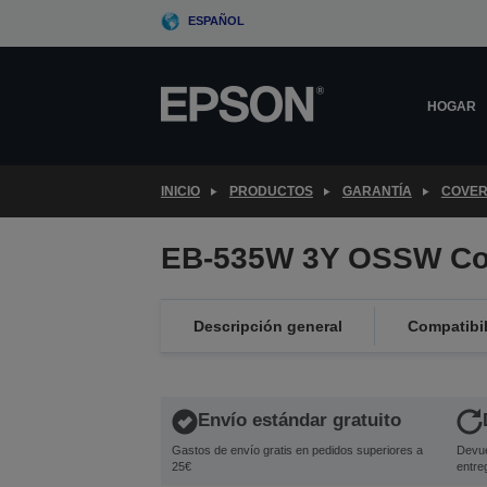
Skip
ESPAÑOL
to
main
content
HOGAR
INICIO
PRODUCTOS
GARANTÍA
COVER
EB-535W 3Y OSSW Co
Descripción general
Compatibi
Envío estándar gratuito
Gastos de envío gratis en pedidos superiores a
Devue
25€
entre