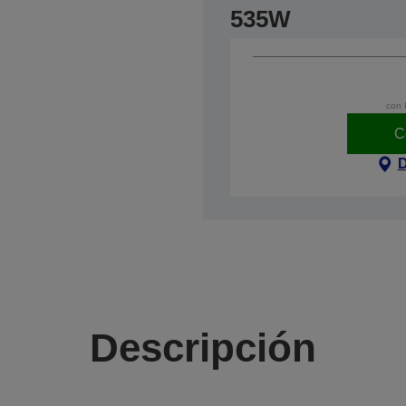
535W
con 
C
D
Descripción