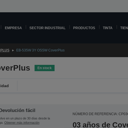
EMPRESA
SECTOR INDUSTRIAL
PRODUCTOS
TINTA
TIE
PLUS
EB-535W 3Y OSSW CoverPlus
verPlus
En stock
lidad
Devolución fácil
NÚMERO DE REFERENCIA: CP0
lve en un plazo de 30 días desde la
03 años de Cove
ga.
Obtener más información