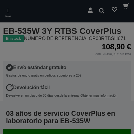
Skip
to
Buscar
main
Menú
content
EB-535W 3Y RTBS CoverPlus
NÚMERO DE REFERENCIA: CP03RTBSH671
En stock
108,90 €
con IVA (90,00 € sin IVA)
Envío estándar gratuito
Gastos de envío gratis en pedidos superiores a 25€
Devolución fácil
Devuelve en un plazo de 30 días desde la entrega.
Obtener más información
03 años de servicio CoverPlus en
laboratorio para EB-535W