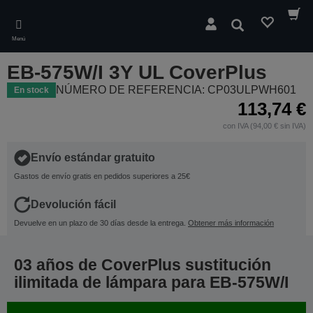
Skip
to
Buscar
main
Menú
content
EB-575W/I 3Y UL CoverPlus
NÚMERO DE REFERENCIA: CP03ULPWH601
En stock
113,74 €
con IVA (94,00 € sin IVA)
Envío estándar gratuito
Gastos de envío gratis en pedidos superiores a 25€
Devolución fácil
Devuelve en un plazo de 30 días desde la entrega.
Obtener más información
03 años de CoverPlus sustitución
ilimitada de lámpara para EB-575W/I