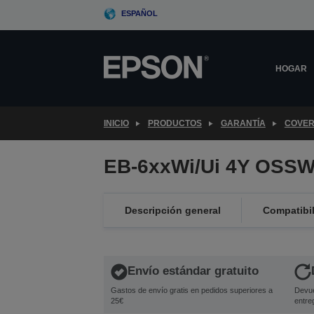
Skip
ESPAÑOL
to
main
content
HOGAR
INICIO
PRODUCTOS
GARANTÍA
COVER
EB-6xxWi/Ui 4Y OSSW
Descripción general
Compatibi
Envío estándar gratuito
Gastos de envío gratis en pedidos superiores a
Devue
25€
entre