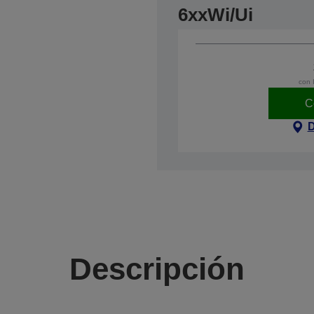
6xxWi/Ui
con 
C
D
Descripción