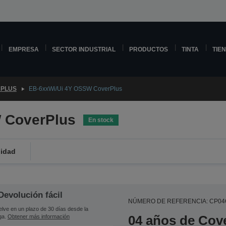
EMPRESA
SECTOR INDUSTRIAL
PRODUCTOS
TINTA
TIE
PLUS
EB-6xxWi/Ui 4Y OSSW CoverPlus
 CoverPlus
En stock
lidad
Devolución fácil
NÚMERO DE REFERENCIA: CP0
lve en un plazo de 30 días desde la
04 años de Cove
ga.
Obtener más información