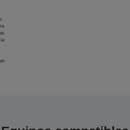
u.
ra
as
 la
an