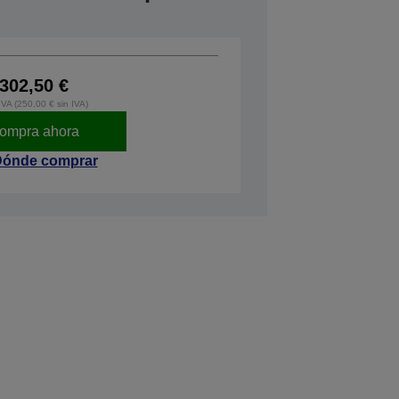
302,50 €
IVA (250,00 € sin IVA)
ompra ahora
ónde comprar