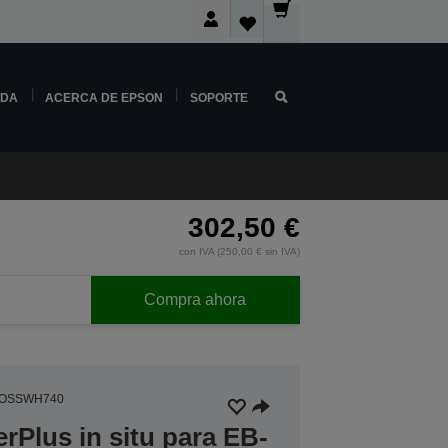
NDA
ACERCA DE EPSON
SOPORTE
302,50 €
con IVA (250,00 € sin IVA)
Compra ahora
4OSSWH740
rPlus in situ para EB-