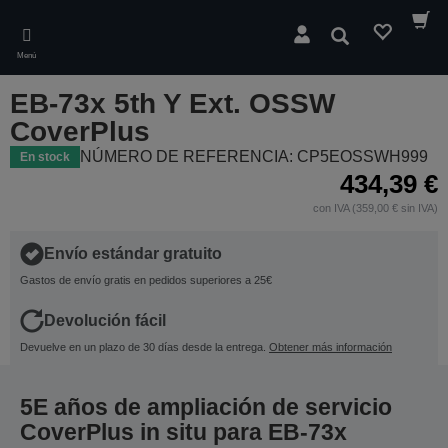
Skip
to
Buscar
main
Menú
content
EB-73x 5th Y Ext. OSSW
CoverPlus
NÚMERO DE REFERENCIA: CP5EOSSWH999
En stock
434,39 €
con IVA (359,00 € sin IVA)
Envío estándar gratuito
Gastos de envío gratis en pedidos superiores a 25€
Devolución fácil
Devuelve en un plazo de 30 días desde la entrega.
Obtener más información
5E años de ampliación de servicio
CoverPlus in situ para EB-73x