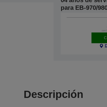
04 años de serv
para EB-970/980
con 
C
D
Descripción