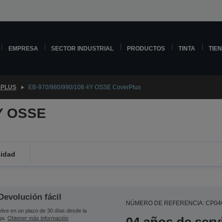
EMPRESA
SECTOR INDUSTRIAL
PRODUCTOS
TINTA
TIE
PLUS
EB-970/980/990/108 4Y OSSE CoverPlus
4Y OSSE
lidad
Devolución fácil
NÚMERO DE REFERENCIA: CP0
lve en un plazo de 30 días desde la
ga.
Obtener más información