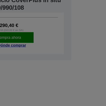
icio CoverPlus in situ
/990/108
290,40 €
IVA (240,00 € sin IVA)
ompra ahora
ónde comprar