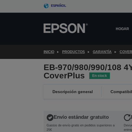
Skip
ESPAÑOL
to
main
content
HOGAR
INICIO
PRODUCTOS
GARANTÍA
COVER
EB-970/980/990/108 
CoverPlus
En stock
Descripción general
Compatibi
Envío estándar gratuito
Gastos de envío gratis en pedidos superiores a
Devue
25€
entre