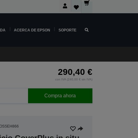
NDA
ACERCA DE EPSON
SOPORTE
290,40 €
con IVA (240,00 € sin IVA)
Compra ahora
4OSSEH866