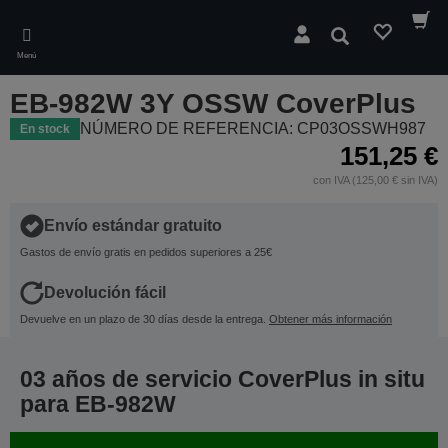
Skip
to
Buscar
main
Menú
content
EB-982W 3Y OSSW CoverPlus
NÚMERO DE REFERENCIA: CP03OSSWH987
En stock
151,25 €
con IVA (125,00 € sin IVA)
Envío estándar gratuito
Gastos de envío gratis en pedidos superiores a 25€
Devolución fácil
Devuelve en un plazo de 30 días desde la entrega.
Obtener más información
03 años de servicio CoverPlus in situ
para EB-982W