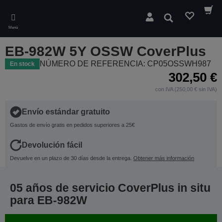
Skip
to
Buscar
main
Menú
content
EB-982W 5Y OSSW CoverPlus
NÚMERO DE REFERENCIA: CP05OSSWH987
En stock
302,50 €
con IVA (250,00 € sin IVA)
Envío estándar gratuito
Gastos de envío gratis en pedidos superiores a 25€
Devolución fácil
Devuelve en un plazo de 30 días desde la entrega.
Obtener más información
05 años de servicio CoverPlus in situ
para EB-982W