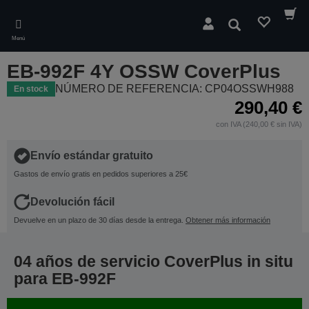
Skip
to
Buscar
main
Menú
content
EB-992F 4Y OSSW CoverPlus
NÚMERO DE REFERENCIA: CP04OSSWH988
En stock
290,40 €
con IVA (240,00 € sin IVA)
Envío estándar gratuito
Gastos de envío gratis en pedidos superiores a 25€
Devolución fácil
Devuelve en un plazo de 30 días desde la entrega.
Obtener más información
04 años de servicio CoverPlus in situ
para EB-992F