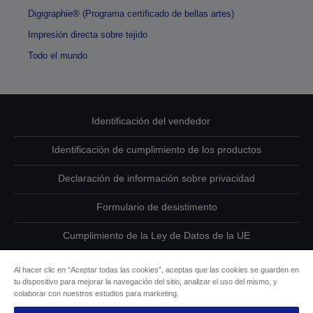
Digigraphie® (Programa certificado de bellas artes)
Impresión directa sobre tejido
Todo el mundo
Identificación del vendedor
Identificación de cumplimiento de los productos
Declaración de información sobre privacidad
Formulario de desistimento
Cumplimiento de la Ley de Datos de la UE
Ponte en contacto con nosotros en relación con tus datos
Al hacer clic en “Aceptar todas las cookies”, aceptas que las cookies se guarden en
tu dispositivo para mejorar la navegación del sitio, analizar el uso del mismo, y
Información sobre cookies
colaborar con nuestros estudios para marketing.