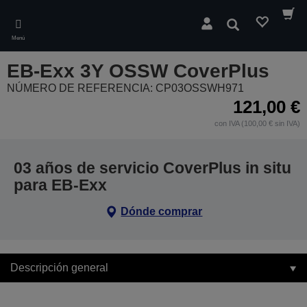
Skip
to
Buscar
main
Menú
content
EB-Exx 3Y OSSW CoverPlus
NÚMERO DE REFERENCIA: CP03OSSWH971
121,00 €
con IVA (100,00 € sin IVA)
03 años de servicio CoverPlus in situ
para EB-Exx
Dónde comprar
Descripción general