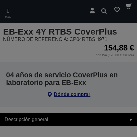
Skip
to
Buscar
main
Menú
content
EB-Exx 4Y RTBS CoverPlus
NÚMERO DE REFERENCIA: CP04RTBSH971
154,88 €
con IVA (128,00 € sin IVA)
04 años de servicio CoverPlus en
laboratorio para EB-Exx
Dónde comprar
Descripción general