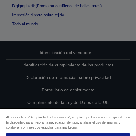
Digigraphie® (Programa certificado de bellas artes)
Impresión directa sobre tejido
Todo el mundo
Identificación del vendedor
Identificación de cumplimiento de los productos
Declaración de información sobre privacidad
Formulario de desistimento
Cumplimiento de la Ley de Datos de la UE
Ponte en contacto con nosotros en relación con tus datos
Al hacer clic en “Aceptar todas las cookies”, aceptas que las cookies se guarden en
tu dispositivo para mejorar la navegación del sitio, analizar el uso del mismo, y
Información sobre cookies
colaborar con nuestros estudios para marketing.