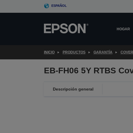
Skip
ESPAÑOL
to
main
content
HOGAR
INICIO
PRODUCTOS
GARANTÍA
COVER
EB-FH06 5Y RTBS Cov
Descripción general