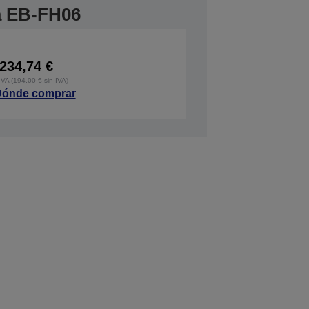
ra EB-FH06
234,74 €
IVA (194,00 € sin IVA)
ónde comprar