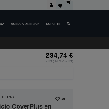
NDA
ACERCA DE EPSON
SOPORTE
234,74 €
con IVA (194,00 € sin IVA)
RTBLH974
icio CoverPlus en