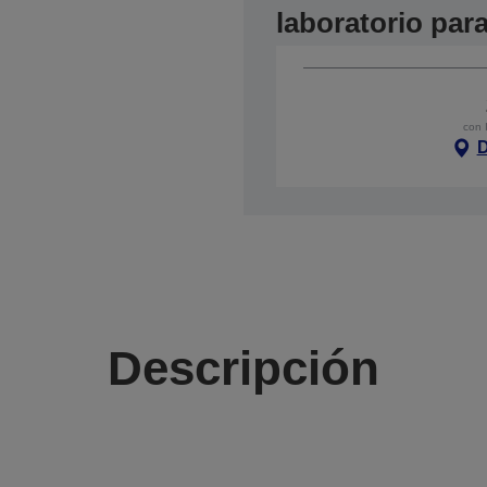
laboratorio pa
con 
D
Descripción