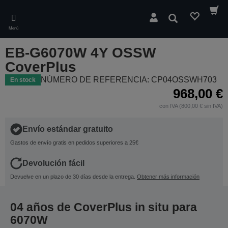
Skip
to
Buscar
main
Menú
content
EB-G6070W 4Y OSSW
CoverPlus
NÚMERO DE REFERENCIA: CP04OSSWH703
En stock
968,00 €
con IVA (800,00 € sin IVA)
Envío estándar gratuito
Gastos de envío gratis en pedidos superiores a 25€
Devolución fácil
Devuelve en un plazo de 30 días desde la entrega.
Obtener más información
04 años de CoverPlus in situ para
6070W