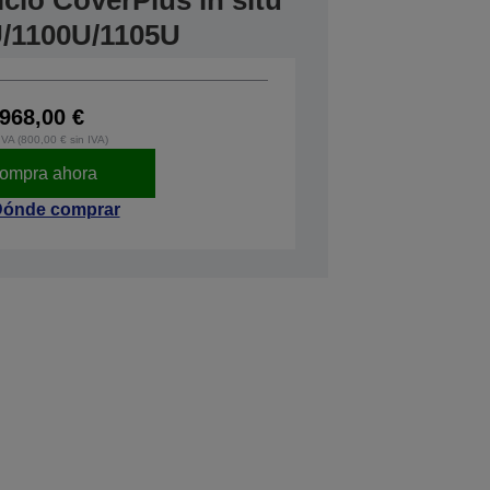
icio CoverPlus in situ
/1100U/1105U
968,00 €
IVA (800,00 € sin IVA)
ompra ahora
ónde comprar