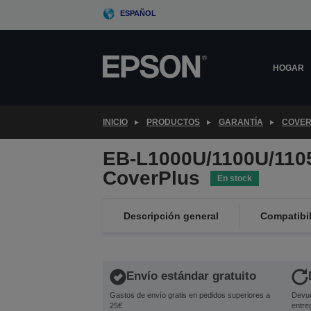
Skip
ESPAÑOL
to
main
content
HOGAR
INICIO
PRODUCTOS
GARANTÍA
COVER
EB-L1000U/1100U/110
CoverPlus
En stock
Descripción general
Compatibi
Envío estándar gratuito
Gastos de envío gratis en pedidos superiores a
Devue
25€
entre