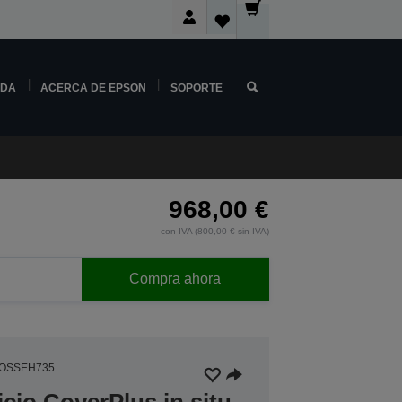
NDA
ACERCA DE EPSON
SOPORTE
968,00 €
con IVA (800,00 € sin IVA)
Compra ahora
4OSSEH735