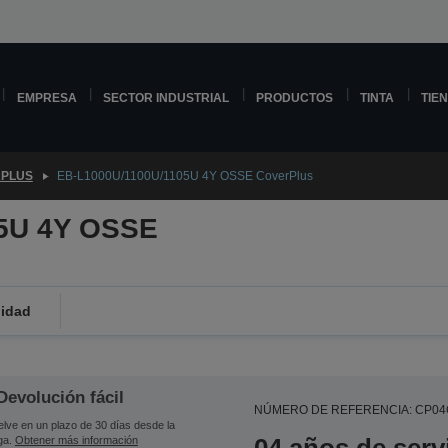
EMPRESA
SECTOR INDUSTRIAL
PRODUCTOS
TINTA
TIE
PLUS
EB-L1000U/1100U/1105U 4Y OSSE CoverPlus
5U 4Y OSSE
lidad
Devolución fácil
NÚMERO DE REFERENCIA: CP0
lve en un plazo de 30 días desde la
ga.
Obtener más información