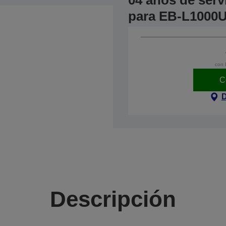
04 años de serv
para EB-L1000U
con 
C
D
Descripción