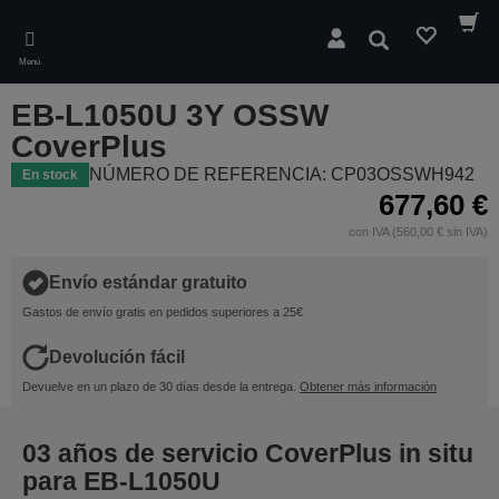
Skip
to
Buscar
main
Menú
content
EB-L1050U 3Y OSSW
CoverPlus
NÚMERO DE REFERENCIA: CP03OSSWH942
En stock
677,60 €
con IVA (560,00 € sin IVA)
Envío estándar gratuito
Gastos de envío gratis en pedidos superiores a 25€
Devolución fácil
Devuelve en un plazo de 30 días desde la entrega.
Obtener más información
03 años de servicio CoverPlus in situ
para EB-L1050U