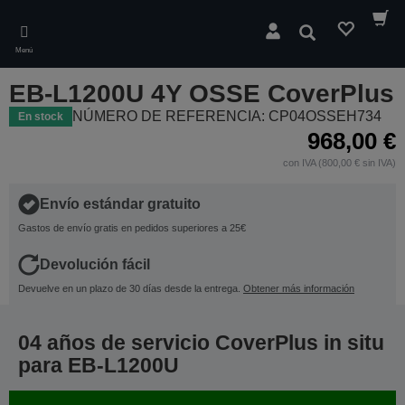
Skip
to
Buscar
main
Menú
content
EB-L1200U 4Y OSSE CoverPlus
NÚMERO DE REFERENCIA: CP04OSSEH734
En stock
968,00 €
con IVA (800,00 € sin IVA)
Envío estándar gratuito
Gastos de envío gratis en pedidos superiores a 25€
Devolución fácil
Devuelve en un plazo de 30 días desde la entrega.
Obtener más información
04 años de servicio CoverPlus in situ
para EB-L1200U