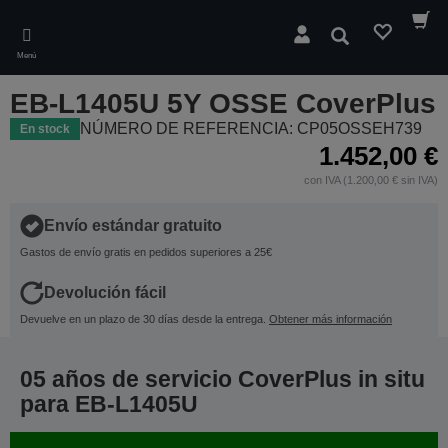
Skip
to
Buscar
main
Menú
content
EB-L1405U 5Y OSSE CoverPlus
NÚMERO DE REFERENCIA: CP05OSSEH739
En stock
1.452,00 €
con IVA (1.200,00 € sin IVA)
Envío estándar gratuito
Gastos de envío gratis en pedidos superiores a 25€
Devolución fácil
Devuelve en un plazo de 30 días desde la entrega.
Obtener más información
05 años de servicio CoverPlus in situ
para EB-L1405U