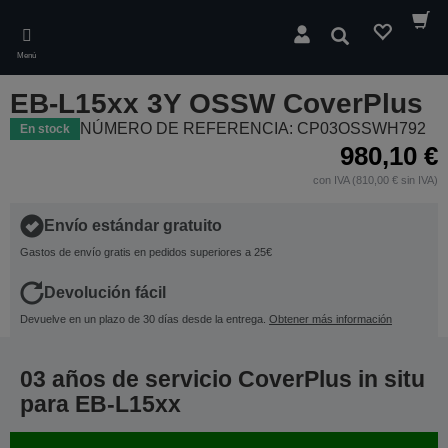
Skip
to
Buscar
main
Menú
content
EB-L15xx 3Y OSSW CoverPlus
NÚMERO DE REFERENCIA: CP03OSSWH792
En stock
980,10 €
con IVA (810,00 € sin IVA)
Envío estándar gratuito
Gastos de envío gratis en pedidos superiores a 25€
Devolución fácil
Devuelve en un plazo de 30 días desde la entrega.
Obtener más información
03 años de servicio CoverPlus in situ
para EB-L15xx