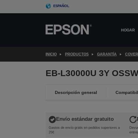
Skip
ESPAÑOL
to
main
content
HOGAR
INICIO
PRODUCTOS
GARANTÍA
COVER
EB-L30000U 3Y OSSW
Descripción general
Compatibi
Envío estándar gratuito
Gastos de envío gratis en pedidos superiores a
Devue
25€
entre