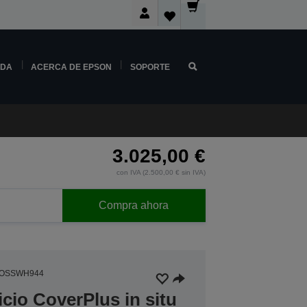
NDA
ACERCA DE EPSON
SOPORTE
3.025,00 €
con IVA (2.500,00 € sin IVA)
Compra ahora
3OSSWH944
icio CoverPlus in situ