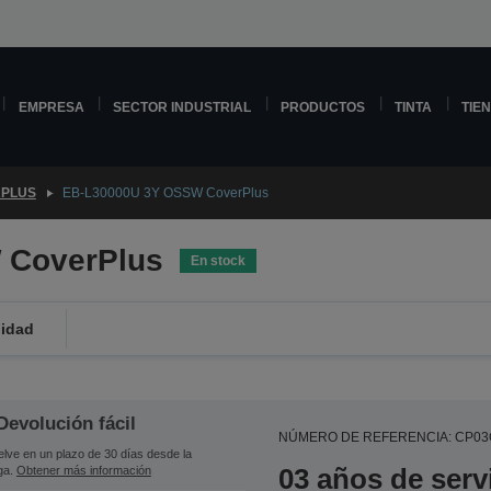
EMPRESA
SECTOR INDUSTRIAL
PRODUCTOS
TINTA
TIE
PLUS
EB-L30000U 3Y OSSW CoverPlus
 CoverPlus
En stock
lidad
Devolución fácil
NÚMERO DE REFERENCIA: CP0
lve en un plazo de 30 días desde la
03 años de serv
ga.
Obtener más información