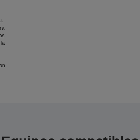
u.
ra
as
 la
an