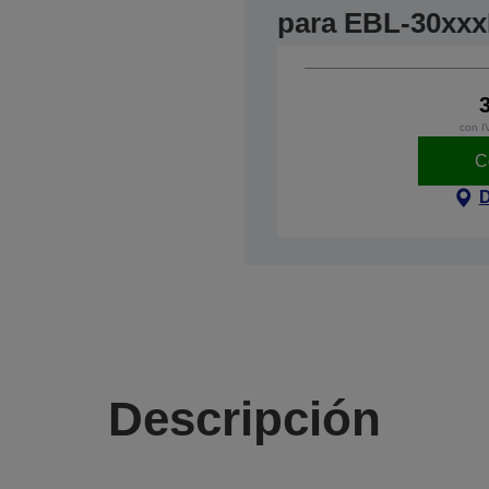
para EBL-30xx
con I
C
D
Descripción