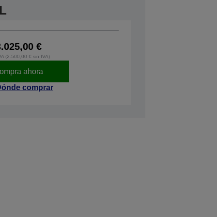
xL
3.025,00 €
VA (2.500,00 € sin IVA)
ompra ahora
ónde comprar