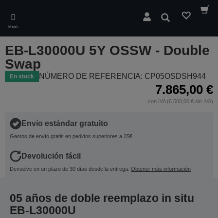
Skip
to
Buscar
main
Menú
content
EB-L30000U 5Y OSSW - Double
Swap
NÚMERO DE REFERENCIA: CP05OSDSH944
En stock
7.865,00 €
con IVA (6.500,00 € sin IVA)
Envío estándar gratuito
Gastos de envío gratis en pedidos superiores a 25€
Devolución fácil
Devuelve en un plazo de 30 días desde la entrega.
Obtener más información
05 años de doble reemplazo in situ
EB-L30000U