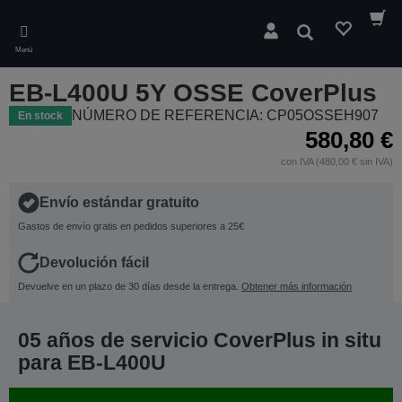
Skip
to
Buscar
main
Menú
content
EB-L400U 5Y OSSE CoverPlus
NÚMERO DE REFERENCIA: CP05OSSEH907
En stock
580,80 €
con IVA (480,00 € sin IVA)
Envío estándar gratuito
Gastos de envío gratis en pedidos superiores a 25€
Devolución fácil
Devuelve en un plazo de 30 días desde la entrega.
Obtener más información
05 años de servicio CoverPlus in situ
para EB-L400U