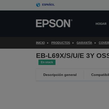
Skip
ESPAÑOL
to
main
content
HOGAR
INICIO
PRODUCTOS
GARANTÍA
COVER
EB-L69X/S/U/E 3Y OS
En stock
Descripción general
Compatibi