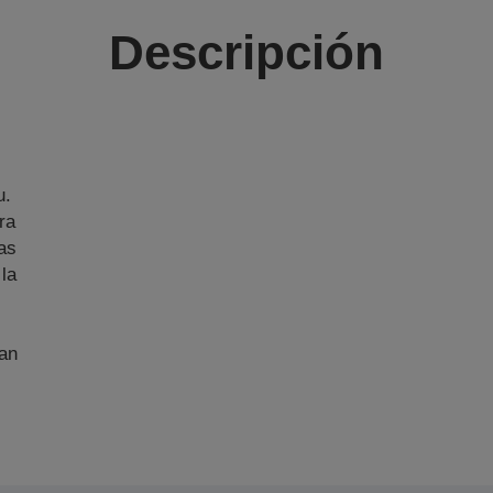
Descripción
u.
ra
as
 la
an