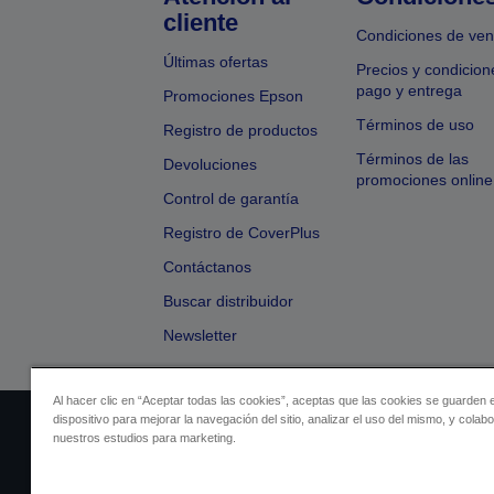
cliente
Condiciones de ven
Últimas ofertas
Precios y condicion
pago y entrega
Promociones Epson
Términos de uso
Registro de productos
Términos de las
Devoluciones
promociones online
Control de garantía
Registro de CoverPlus
Contáctanos
Buscar distribuidor
Newsletter
Al hacer clic en “Aceptar todas las cookies”, aceptas que las cookies se guarden 
dispositivo para mejorar la navegación del sitio, analizar el uso del mismo, y colab
Identificación del vendedor
Identificación
nuestros estudios para marketing.
Cumplimiento de la Ley de Dato