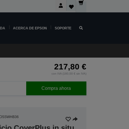
NDA
ACERCA DE EPSON
SOPORTE
217,80 €
con IVA (180,00 € sin IVA)
Compra ahora
3OSSWHB36
icio CoverPlus in situ