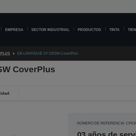
EMPRESA
SECTOR INDUSTRIAL
PRODUCTOS
TINTA
TIE
PLUS
EB-L69X/S/U/E 3Y OSSW CoverPlus
SW CoverPlus
lidad
NÚMERO DE REFERENCIA: CP0
03 años de serv