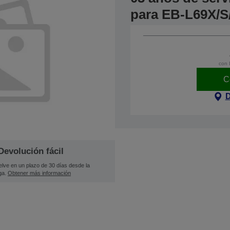
para EB-L69X/S
con 
C
D
Devolución fácil
lve en un plazo de 30 días desde la
ga.
Obtener más información