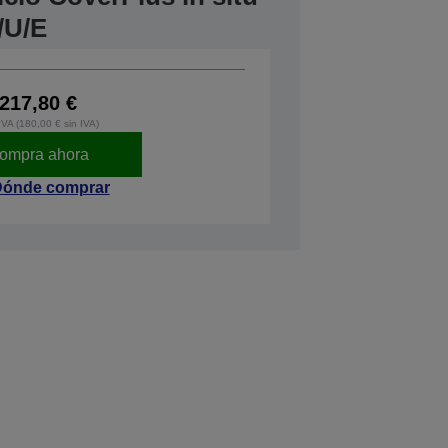
/U/E
217,80 €
IVA (180,00 € sin IVA)
ompra ahora
ónde comprar