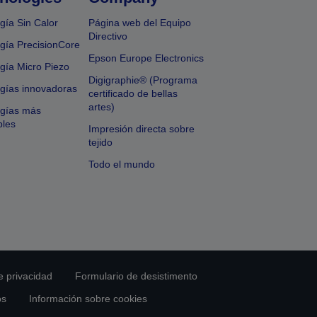
gía Sin Calor
Página web del Equipo
Directivo
gía PrecisionCore
Epson Europe Electronics
gía Micro Piezo
Digigraphie® (Programa
gías innovadoras
certificado de bellas
artes)
ogías más
bles
Impresión directa sobre
tejido
Todo el mundo
e privacidad
Formulario de desistimento
os
Información sobre cookies