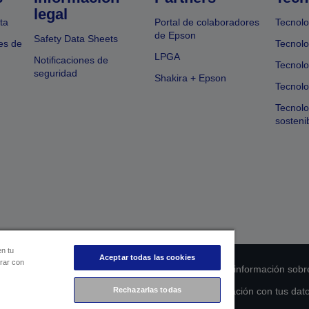
legal
ta
Portal de colaboradores
Tecnolo
de Epson
Safety Data Sheets
es de
Tecnolo
LPGA
Notificaciones de
Tecnolo
seguridad
Shakira + Epson
Tecnolo
Tecnol
sosteni
en tu
Aceptar todas las cookies
orar con
 de cumplimiento de los productos
Declaración de información sobr
s de la UE
Ponte en contacto con nosotros en relación con tus dat
Rechazarlas todas