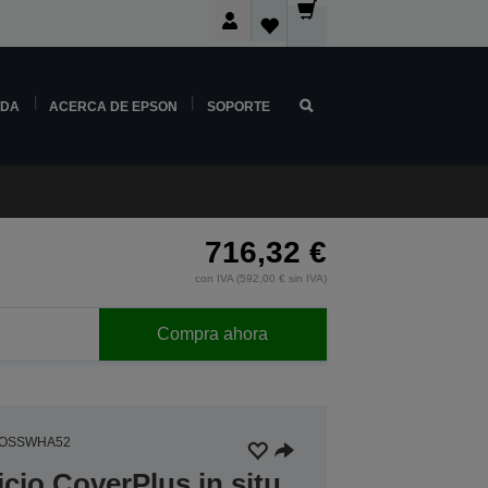
NDA
ACERCA DE EPSON
SOPORTE
716,32 €
con IVA (592,00 € sin IVA)
Compra ahora
4OSSWHA52
icio CoverPlus in situ