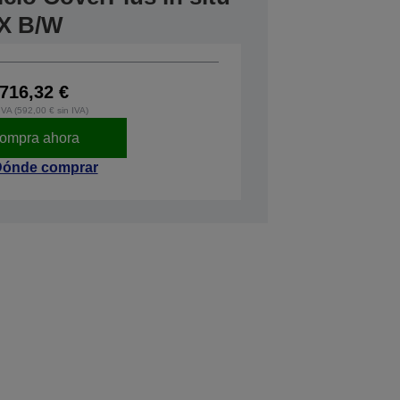
X B/W
716,32 €
IVA (592,00 € sin IVA)
ompra ahora
ónde comprar