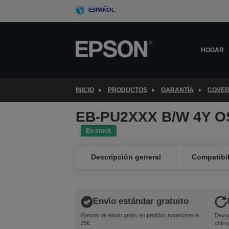
Skip
ESPAÑOL
to
main
content
HOGAR
INICIO
PRODUCTOS
GARANTÍA
COVER
EB-PU2XXX B/W 4Y O
En stock
Descripción general
Compatibi
Envío estándar gratuito
Gastos de envío gratis en pedidos superiores a
Devue
25€
entre