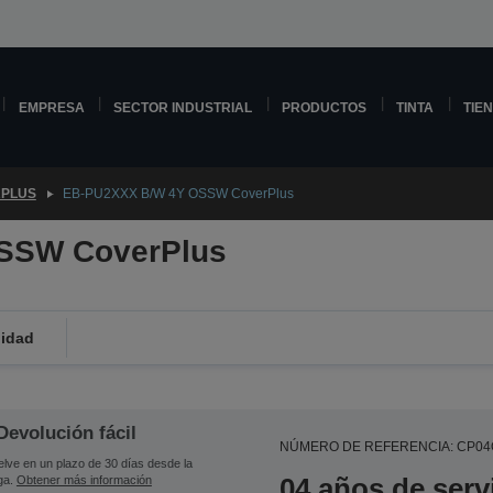
EMPRESA
SECTOR INDUSTRIAL
PRODUCTOS
TINTA
TIE
PLUS
EB-PU2XXX B/W 4Y OSSW CoverPlus
SSW CoverPlus
lidad
Devolución fácil
NÚMERO DE REFERENCIA: CP0
lve en un plazo de 30 días desde la
04 años de serv
ga.
Obtener más información