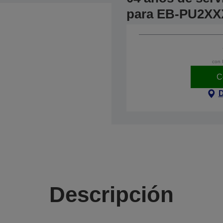
para EB-PU2XX
con 
C
D
Descripción