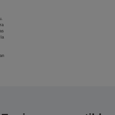
u.
ra
as
 la
an