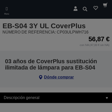
Skip
to
Buscar
main
Menú
content
EB-S04 3Y UL CoverPlus
NÚMERO DE REFERENCIA: CP03ULPWH716
56,87 €
con IVA (47,00 € sin IVA)
03 años de CoverPlus sustitución
ilimitada de lámpara para EB-S04
Dónde comprar
Descripción general