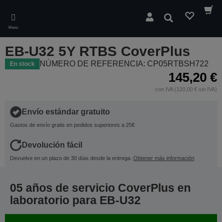
Skip
to
Buscar
main
Menú
content
EB-U32 5Y RTBS CoverPlus
NÚMERO DE REFERENCIA: CP05RTBSH722
En stock
145,20 €
con IVA (120,00 € sin IVA)
Envío estándar gratuito
Gastos de envío gratis en pedidos superiores a 25€
Devolución fácil
Devuelve en un plazo de 30 días desde la entrega.
Obtener más información
05 años de servicio CoverPlus en
laboratorio para EB-U32