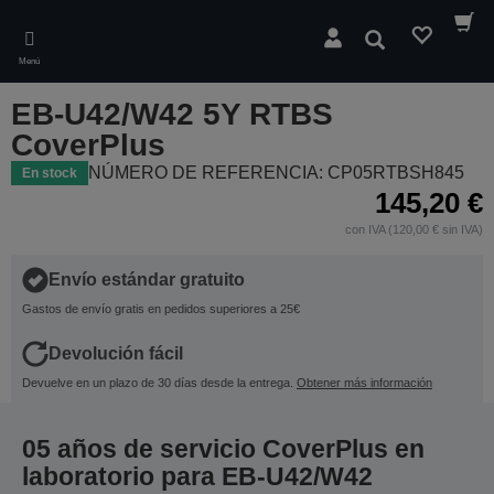
Skip
to
Buscar
main
Menú
content
EB-U42/W42 5Y RTBS
CoverPlus
NÚMERO DE REFERENCIA: CP05RTBSH845
En stock
145,20 €
con IVA (120,00 € sin IVA)
Envío estándar gratuito
Gastos de envío gratis en pedidos superiores a 25€
Devolución fácil
Devuelve en un plazo de 30 días desde la entrega.
Obtener más información
05 años de servicio CoverPlus en
laboratorio para EB-U42/W42