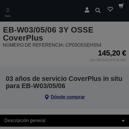
Skip
to
Buscar
main
Menú
content
EB-W03/05/06 3Y OSSE
CoverPlus
NÚMERO DE REFERENCIA: CP03OSSEH554
145,20 €
con IVA (120,00 € sin IVA)
03 años de servicio CoverPlus in situ
para EB-W03/05/06
Dónde comprar
Descripción general