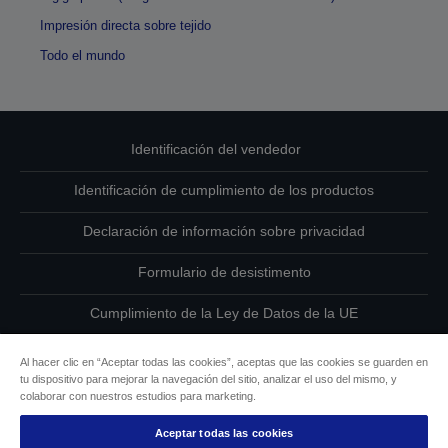
Impresión directa sobre tejido
Todo el mundo
Identificación del vendedor
Identificación de cumplimiento de los productos
Declaración de información sobre privacidad
Formulario de desistimento
Cumplimiento de la Ley de Datos de la UE
Ponte en contacto con nosotros en relación con tus datos
Al hacer clic en “Aceptar todas las cookies”, aceptas que las cookies se guarden en
tu dispositivo para mejorar la navegación del sitio, analizar el uso del mismo, y
Información sobre cookies
colaborar con nuestros estudios para marketing.
Aceptar todas las cookies
Compromiso de accesibilidad de Epson