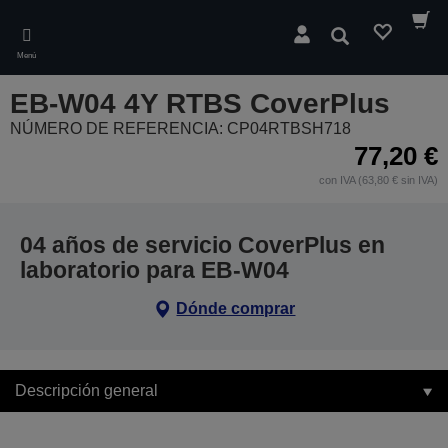
Skip
to
Buscar
main
Menú
content
EB-W04 4Y RTBS CoverPlus
NÚMERO DE REFERENCIA: CP04RTBSH718
77,20 €
con IVA (63,80 € sin IVA)
04 años de servicio CoverPlus en
laboratorio para EB-W04
Dónde comprar
Descripción general