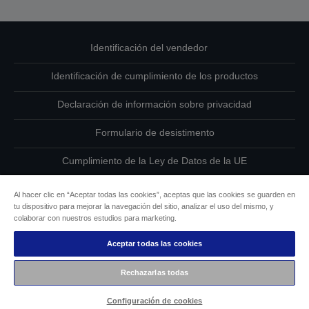
Identificación del vendedor
Identificación de cumplimiento de los productos
Declaración de información sobre privacidad
Formulario de desistimento
Cumplimiento de la Ley de Datos de la UE
Ponte en contacto con nosotros en relación con tus datos
Al hacer clic en “Aceptar todas las cookies”, aceptas que las cookies se guarden en
tu dispositivo para mejorar la navegación del sitio, analizar el uso del mismo, y
Información sobre cookies
colaborar con nuestros estudios para marketing.
Aceptar todas las cookies
Compromiso de accesibilidad de Epson
Rechazarlas todas
Copyright © 2026 Seiko Epson
Configuración de cookies