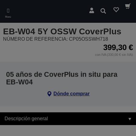
Skip
to
Buscar
main
Menú
content
EB-W04 5Y OSSW CoverPlus
NÚMERO DE REFERENCIA: CP05OSSWH718
399,30 €
con IVA (330,00 € sin IVA)
05 años de CoverPlus in situ para
EB-W04
Dónde comprar
Descripción general