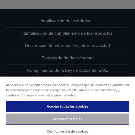
Identificación del vendedor
Identificación de cumplimiento de los productos
Declaración de información sobre privacidad
Formulario de desistimento
Cumplimiento de la Ley de Datos de la UE
Ponte en contacto con nosotros en relación con tus datos
Al hacer clic en “Aceptar todas las cookies”, aceptas que las cookies se guarden en
tu dispositivo para mejorar la navegación del sitio, analizar el uso del mismo, y
Información sobre cookies
colaborar con nuestros estudios para marketing.
Aceptar todas las cookies
Compromiso de accesibilidad de Epson
Rechazarlas todas
Copyright © 2026 Seiko Epson
Configuración de cookies