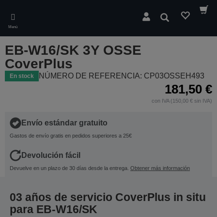
Skip
to
Buscar
main
Menú
content
EB-W16/SK 3Y OSSE
CoverPlus
NÚMERO DE REFERENCIA: CP03OSSEH493
En stock
181,50 €
con IVA (150,00 € sin IVA)
Envío estándar gratuito
Gastos de envío gratis en pedidos superiores a 25€
Devolución fácil
Devuelve en un plazo de 30 días desde la entrega.
Obtener más información
03 años de servicio CoverPlus in situ
para EB-W16/SK