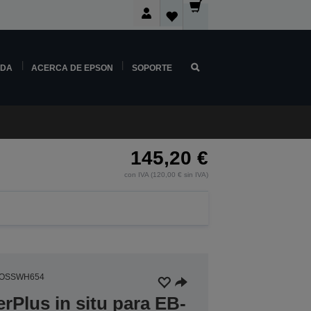
NDA
ACERCA DE EPSON
SOPORTE
145,20 €
con IVA (120,00 € sin IVA)
3OSSWH654
rPlus in situ para EB-