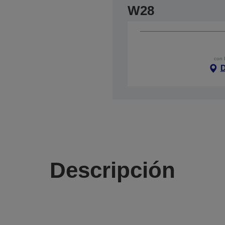
W28
con 
D
Descripción