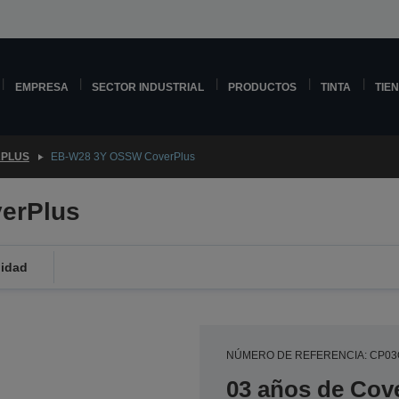
EMPRESA
SECTOR INDUSTRIAL
PRODUCTOS
TINTA
TIE
PLUS
EB-W28 3Y OSSW CoverPlus
erPlus
lidad
NÚMERO DE REFERENCIA: CP0
03 años de Cove