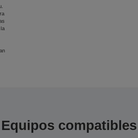
u.
ra
as
 la
an
Equipos compatibles