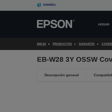
Skip
ESPAÑOL
to
main
content
HOGAR
INICIO
PRODUCTOS
GARANTÍA
COVER
EB-W28 3Y OSSW Cov
Descripción general
Compatibi