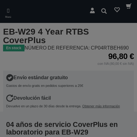
Skip
to
Buscar
main
Menú
content
EB-W29 4 Year RTBS
CoverPlus
NÚMERO DE REFERENCIA: CP04RTBEH690
En stock
96,80 €
con IVA (80,00 € sin IVA)
Envío estándar gratuito
Gastos de envío gratis en pedidos superiores a 25€
Devolución fácil
Devuelve en un plazo de 30 días desde la entrega.
Obtener más información
04 años de servicio CoverPlus en
laboratorio para EB-W29