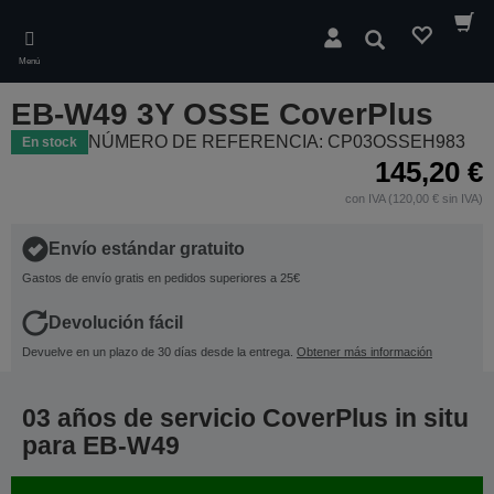
Skip
to
Buscar
main
Menú
content
EB-W49 3Y OSSE CoverPlus
NÚMERO DE REFERENCIA: CP03OSSEH983
En stock
145,20 €
con IVA (120,00 € sin IVA)
Envío estándar gratuito
Gastos de envío gratis en pedidos superiores a 25€
Devolución fácil
Devuelve en un plazo de 30 días desde la entrega.
Obtener más información
03 años de servicio CoverPlus in situ
para EB-W49