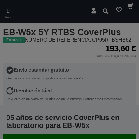
Skip
to
Buscar
main
Menú
content
EB-W5x 5Y RTBS CoverPlus
NÚMERO DE REFERENCIA: CP05RTBSHB62
En stock
193,60 €
con IVA (160,00 € sin IVA)
Envío estándar gratuito
Gastos de envío gratis en pedidos superiores a 25€
Devolución fácil
Devuelve en un plazo de 30 días desde la entrega.
Obtener más información
05 años de servicio CoverPlus en
laboratorio para EB-W5x