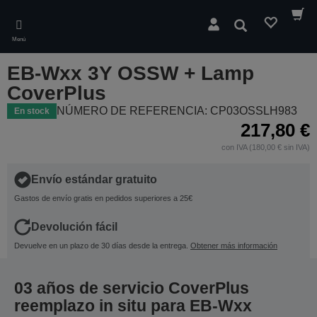
Skip
to
Buscar
main
Menú
content
EB-Wxx 3Y OSSW + Lamp
CoverPlus
NÚMERO DE REFERENCIA: CP03OSSLH983
En stock
217,80 €
con IVA (180,00 € sin IVA)
Envío estándar gratuito
Gastos de envío gratis en pedidos superiores a 25€
Devolución fácil
Devuelve en un plazo de 30 días desde la entrega.
Obtener más información
03 años de servicio CoverPlus
reemplazo in situ para EB-Wxx