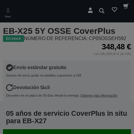
Skip
to
Buscar
main
Menú
content
EB-X25 5Y OSSE CoverPlus
NÚMERO DE REFERENCIA: CP05OSSEH592
En stock
348,48 €
con IVA (288,00 € sin IVA)
Envío estándar gratuito
Gastos de envío gratis en pedidos superiores a 25€
Devolución fácil
Devuelve en un plazo de 30 días desde la entrega.
Obtener más información
05 años de servicio CoverPlus in situ
para EB-X27