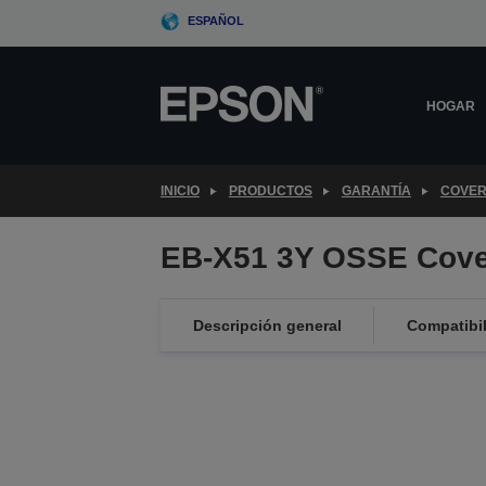
Skip
ESPAÑOL
to
main
content
HOGAR
INICIO
PRODUCTOS
GARANTÍA
COVER
EB-X51 3Y OSSE Cove
Descripción general
Compatibi