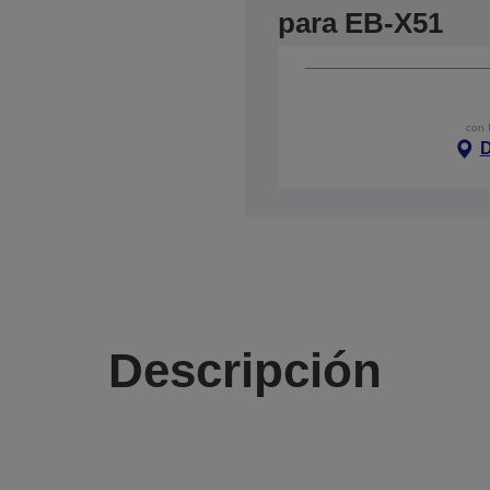
para EB-X51
con 
D
Descripción