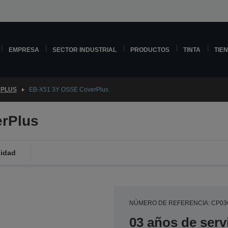
EMPRESA
SECTOR INDUSTRIAL
PRODUCTOS
TINTA
TIE
PLUS
EB-X51 3Y OSSE CoverPlus
rPlus
lidad
NÚMERO DE REFERENCIA: CP0
03 años de serv