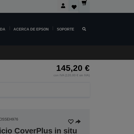
NDA
ACERCA DE EPSON
SOPORTE
145,20 €
con IVA (120,00 € sin IVA)
3OSSEH976
icio CoverPlus in situ