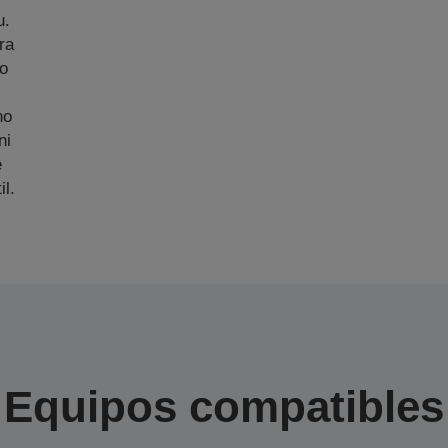
u.
ra
zo
no
ni
e
il.
Equipos compatibles