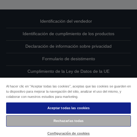
Identificación del vendedor
Identificación de cumplimiento de los productos
Declaración de información sobre privacidad
Formulario de desistimento
Cumplimiento de la Ley de Datos de la UE
Ponte en contacto con nosotros en relación con tus datos
Al hacer clic en “Aceptar todas las cookies”, aceptas que las cookies se guarden en
tu dispositivo para mejorar la navegación del sitio, analizar el uso del mismo, y
Información sobre cookies
colaborar con nuestros estudios para marketing.
Aceptar todas las cookies
Compromiso de accesibilidad de Epson
Rechazarlas todas
Copyright © 2026 Seiko Epson
Configuración de cookies