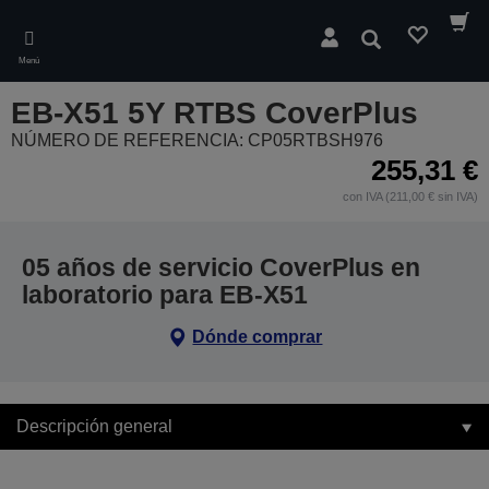
Skip
to
Buscar
main
Menú
content
EB-X51 5Y RTBS CoverPlus
NÚMERO DE REFERENCIA: CP05RTBSH976
255,31 €
con IVA (211,00 € sin IVA)
05 años de servicio CoverPlus en
laboratorio para EB-X51
Dónde comprar
Descripción general