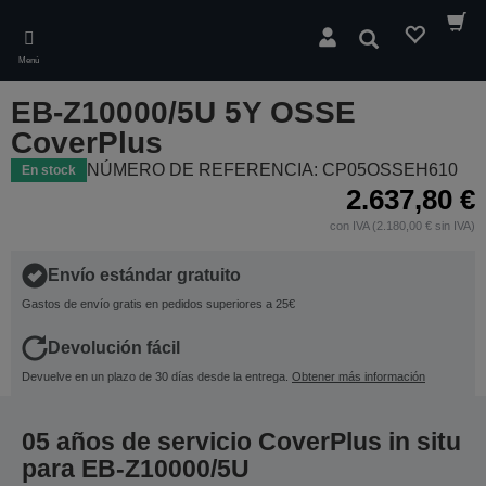
Skip
to
Buscar
main
Menú
content
EB-Z10000/5U 5Y OSSE
CoverPlus
NÚMERO DE REFERENCIA: CP05OSSEH610
En stock
2.637,80 €
con IVA (2.180,00 € sin IVA)
Envío estándar gratuito
Gastos de envío gratis en pedidos superiores a 25€
Devolución fácil
Devuelve en un plazo de 30 días desde la entrega.
Obtener más información
05 años de servicio CoverPlus in situ
para EB-Z10000/5U