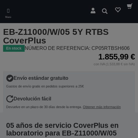
Skip
to
Buscar
main
Menú
content
EB-Z11000/W/05 5Y RTBS
CoverPlus
NÚMERO DE REFERENCIA: CP05RTBSH606
En stock
1.855,99 €
con IVA (1.533,88 € sin IVA)
Envío estándar gratuito
Gastos de envío gratis en pedidos superiores a 25€
Devolución fácil
Devuelve en un plazo de 30 días desde la entrega.
Obtener más información
05 años de servicio CoverPlus en
laboratorio para EB-Z11000/W/05