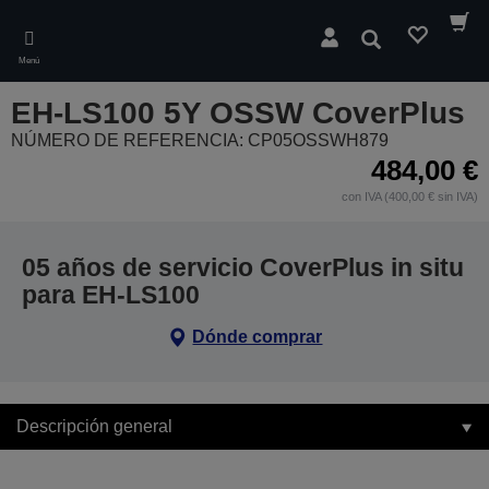
Skip
to
Buscar
main
Menú
content
EH-LS100 5Y OSSW CoverPlus
NÚMERO DE REFERENCIA: CP05OSSWH879
484,00 €
con IVA (400,00 € sin IVA)
05 años de servicio CoverPlus in situ
para EH-LS100
Dónde comprar
Descripción general