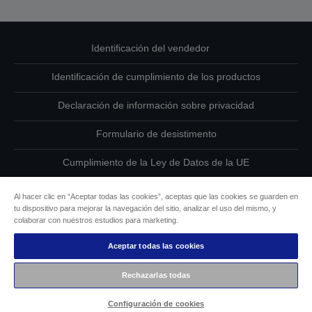
Identificación del vendedor
Identificación de cumplimiento de los productos
Declaración de información sobre privacidad
Formulario de desistimento
Cumplimiento de la Ley de Datos de la UE
Ponte en contacto con nosotros en relación con tus datos
Al hacer clic en “Aceptar todas las cookies”, aceptas que las cookies se guarden en
tu dispositivo para mejorar la navegación del sitio, analizar el uso del mismo, y
Información sobre cookies
colaborar con nuestros estudios para marketing.
Aceptar todas las cookies
Compromiso de accesibilidad de Epson
Rechazarlas todas
Copyright © 2026 Seiko Epson
Configuración de cookies