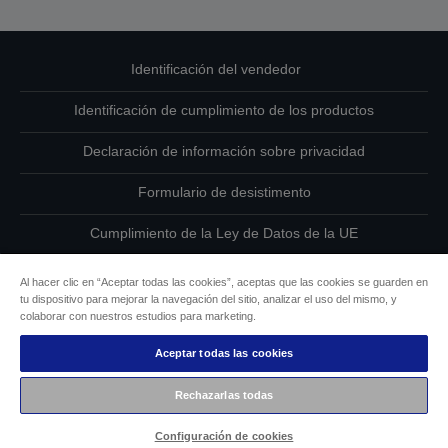
Identificación del vendedor
Identificación de cumplimiento de los productos
Declaración de información sobre privacidad
Formulario de desistimento
Cumplimiento de la Ley de Datos de la UE
Ponte en contacto con nosotros en relación con tus datos
Al hacer clic en “Aceptar todas las cookies”, aceptas que las cookies se guarden en
tu dispositivo para mejorar la navegación del sitio, analizar el uso del mismo, y
Información sobre cookies
colaborar con nuestros estudios para marketing.
Aceptar todas las cookies
Compromiso de accesibilidad de Epson
Rechazarlas todas
Copyright © 2026 Seiko Epson
Configuración de cookies