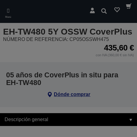
Skip
to
Buscar
main
Menú
content
EH-TW480 5Y OSSW CoverPlus
NÚMERO DE REFERENCIA: CP05OSSWH475
435,60 €
con IVA (360,00 € sin IVA)
05 años de CoverPlus in situ para
EH-TW480
Dónde comprar
Descripción general