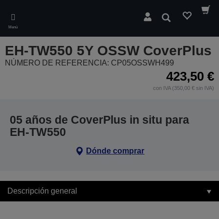
Skip
to
Buscar
main
Menú
content
EH-TW550 5Y OSSW CoverPlus
NÚMERO DE REFERENCIA: CP05OSSWH499
423,50 €
con IVA (350,00 € sin IVA)
05 años de CoverPlus in situ para
EH-TW550
Dónde comprar
Descripción general