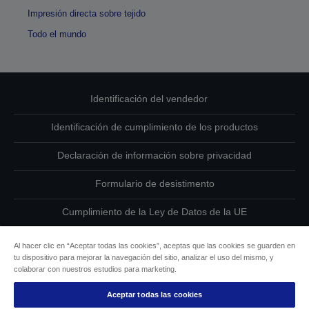
Impresión directa sobre tejido
Todo el mundo
Identificación del vendedor
Identificación de cumplimiento de los productos
Declaración de información sobre privacidad
Formulario de desistimento
Cumplimiento de la Ley de Datos de la UE
Ponte en contacto con nosotros en relación con tus datos
Al hacer clic en “Aceptar todas las cookies”, aceptas que las cookies se guarden en
tu dispositivo para mejorar la navegación del sitio, analizar el uso del mismo, y
Información sobre cookies
colaborar con nuestros estudios para marketing.
Aceptar todas las cookies
Compromiso de accesibilidad de Epson