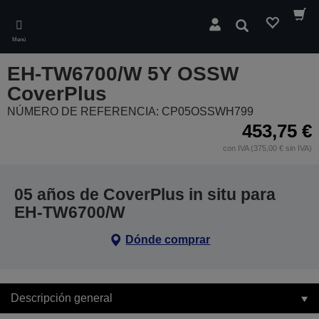
Skip
to
Buscar
main
Menú
content
EH-TW6700/W 5Y OSSW
CoverPlus
NÚMERO DE REFERENCIA: CP05OSSWH799
453,75 €
con IVA (375,00 € sin IVA)
05 años de CoverPlus in situ para
EH-TW6700/W
Dónde comprar
Descripción general